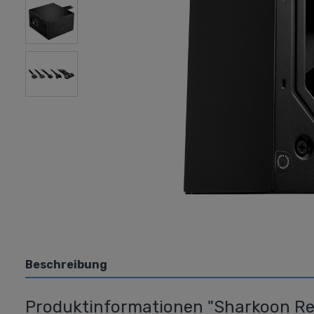
Grafikkarten
Laufwer
AMD
Blura
Nvidia
DVD
USB/
Beschreibung
Produktinformationen "Sharkoon Re