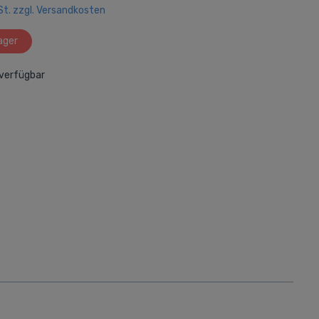
wSt. zzgl. Versandkosten
Drucker und Zubehör
Tintenstrahldrucker
ager
Laserdrucker
verfügbar