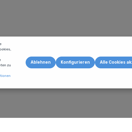
e
okies,
e
Ablehnen
Konfigurieren
Alle Cookies a
eten zu
tionen