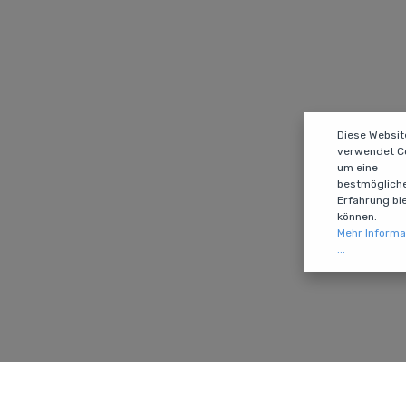
Diese Websit
verwendet Co
um eine
bestmöglich
Erfahrung bi
können.
Mehr Informa
...