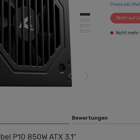
Preise inkl. M
ke
Netzwerk / Router
y
Wireless
Nicht auf L
Powerline
Nicht mehr 
extern
LAN
Router
Switches
AVM
Bewertungen
bel P10 850W ATX 3.1"