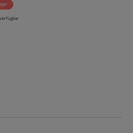
ager
Drucker und Zubehör
Tintenstrahldrucker
verfügbar
Laserdrucker