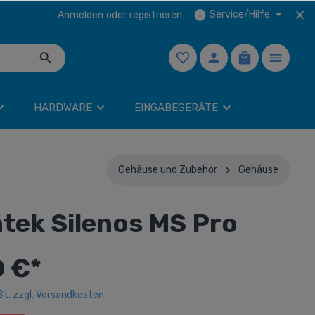
Service/Hilfe
Anmelden
oder
registrieren
HARDWARE
EINGABEGERÄTE
Gehäuse und Zubehör
Gehäuse
32-57"
Lüfter
Tablets
Festplatten
Mauspads
ntek Silenos MS Pro
3,5" intern
SSD
0 €*
Extern
wSt. zzgl. Versandkosten