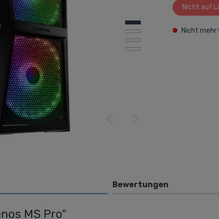
Nicht auf L
ke
Netzwerk / Router
y
Wireless
Nicht mehr 
Powerline
extern
LAN
Router
Switches
AVM
Bewertungen
enos MS Pro"