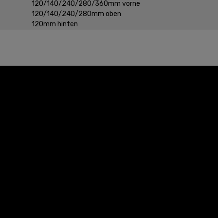
120/​140/​240/​280/​360mm vorne
120/​140/​240/​280mm oben
120mm hinten