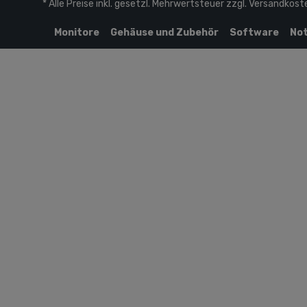
* Alle Preise inkl. gesetzl. Mehrwertsteuer zzgl.
Versandkost
Monitore
Gehäuse und Zubehör
Software
Not