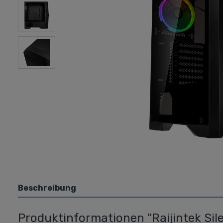
Grafikkarten
Laufwer
AMD
Blura
Nvidia
DVD
USB/
Beschreibung
Produktinformationen "Raijintek Sil