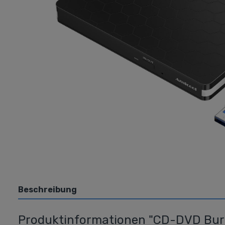
Grafikkarten
Laufwer
AMD
Blura
Nvidia
DVD
USB/
Beschreibung
Produktinformationen "CD-DVD Burn