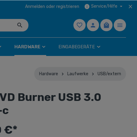
Service/Hilfe
Anmelden
oder
registrieren
HARDWARE
EINGABEGERÄTE
Hardware
Laufwerke
USB/extern
32-57"
Lüfter
Tablets
Festplatten
Mauspads
VD Burner USB 3.0
3,5" intern
SSD
-c
Extern
0 €*