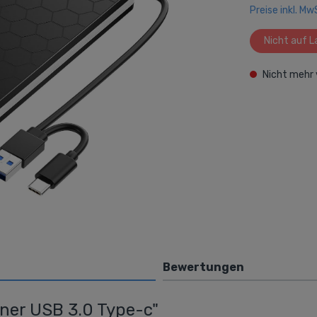
Preise inkl. M
ke
Netzwerk / Router
y
Wireless
Nicht auf L
Powerline
Nicht mehr 
extern
LAN
Router
Switches
AVM
Bewertungen
er USB 3.0 Type-c"