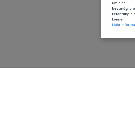
um eine
bestmöglich
Erfahrung bi
können.
Mehr Informa
...