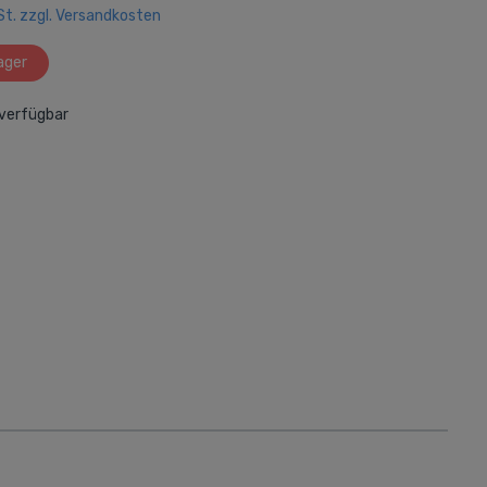
wSt. zzgl. Versandkosten
Drucker und Zubehör
Tintenstrahldrucker
ager
Laserdrucker
verfügbar